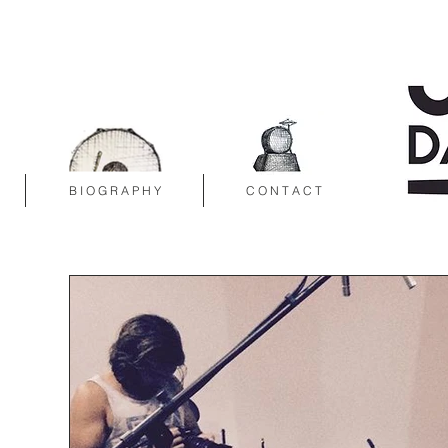
B I O G R A P H Y
C O N T A C T