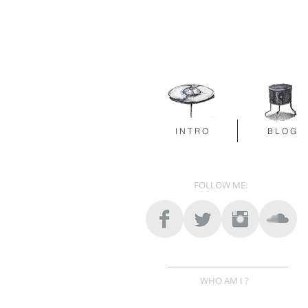
I N T R O
B L O G
FOLLOW ME:
WHO AM I ?