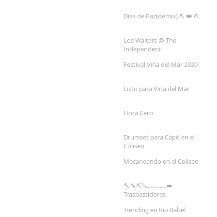
Días de Paz(demia).⛏ 👑 ⛏
Los Walters @ The
Independent
Festival Viña del Mar 2020
Listo para Viña del Mar
Hora Cero
Drumset para Capó en el
Coliseo
Mecaneando en el Coliseo
🔨🔧⛏🔪.............➡️
Trasbastidores
Trending en Rio Babel