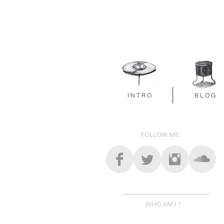
I N T R O
B L O G
FOLLOW ME:
WHO AM I ?