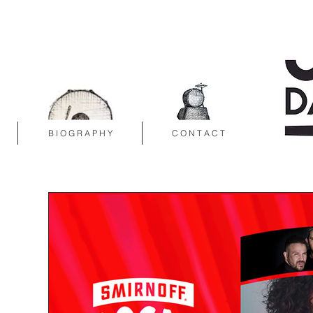
B I O G R A P H Y
C O N T A C T