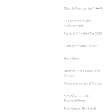
Días de Paz(demia).⛏ 👑 ⛏
Los Walters @ The
Independent
Festival Viña del Mar 2020
Listo para Viña del Mar
Hora Cero
Drumset para Capó en el
Coliseo
Mecaneando en el Coliseo
🔨🔧⛏🔪.............➡️
Trasbastidores
Trending en Rio Babel