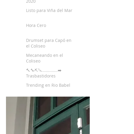
2020
Listo para Viña del Mar
Hora Cero
Drumset para Capó en
el Coliseo
Mecaneando en el
Coliseo
🔨🔧⛏🔪.............➡️
Trasbastidores
Trending en Rio Babel