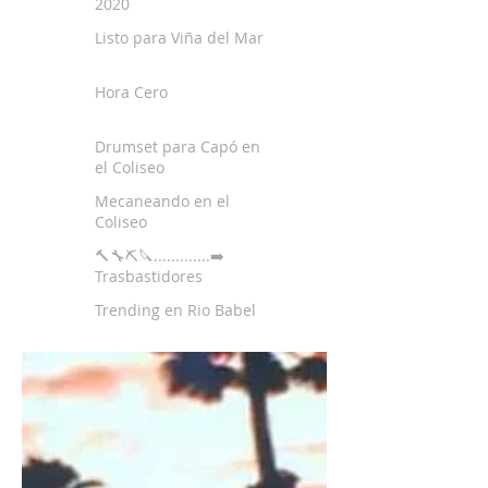
2020
Listo para Viña del Mar
Hora Cero
Drumset para Capó en
el Coliseo
Mecaneando en el
Coliseo
🔨🔧⛏🔪.............➡️
Trasbastidores
Trending en Rio Babel