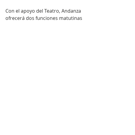
Con el apoyo del Teatro, Andanza 
ofrecerá dos funciones matutinas 
gratuitas sólo para los niños de 
comunidades de escasos recursos 
participantes en el proyecto “Danza 
con Andanza” en las que estos 
presentarán los trabajos 
desarrollados con Andanza durante 
el semestre.
La Directora Artística y Ejecutiva de 
Andanza es Lolita Villanúa. Carlos 
Iván Santos es el Director Artístico 
Asociado y María Teresa Robles, la 
Directora Programa Educativo. Los 
bailarines de la Compañía son María 
Alejandra Castillo, Norberto Collazo, 