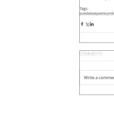
Tags:
josedabeat
paistecymb
Comments
Write a commen