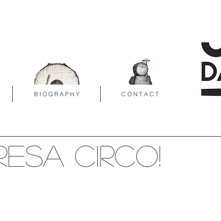
B I O G R A P H Y
C O N T A C T
resa Circo!