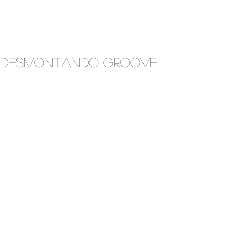
Desmontando groove
 Para ver más golpea éste enlace.